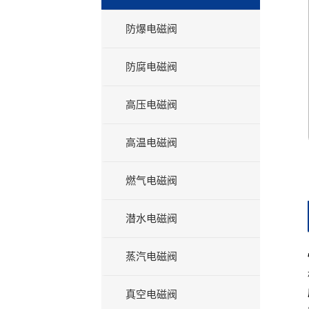
防爆电磁阀
防腐电磁阀
高压电磁阀
高温电磁阀
燃气电磁阀
潜水电磁阀
蒸汽电磁阀
真空电磁阀