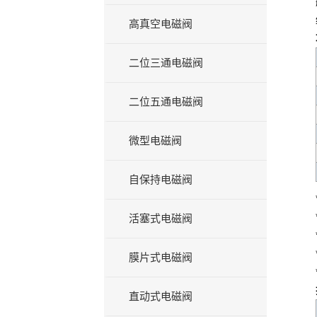
高真空电磁阀
二位三通电磁阀
二位五通电磁阀
微型电磁阀
自保持电磁阀
活塞式电磁阀
膜片式电磁阀
直动式电磁阀