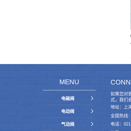
MENU
CONN
如果您对
电磁阀
式，我们
地址：上海
电动阀
全国热线：40
电话：021-6
气动阀