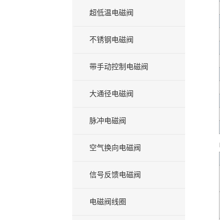
超低温电磁阀
不锈钢电磁阀
带手动控制电磁阀
大通径电磁阀
脉冲电磁阀
空气换向电磁阀
信号反馈电磁阀
电磁阀线圈