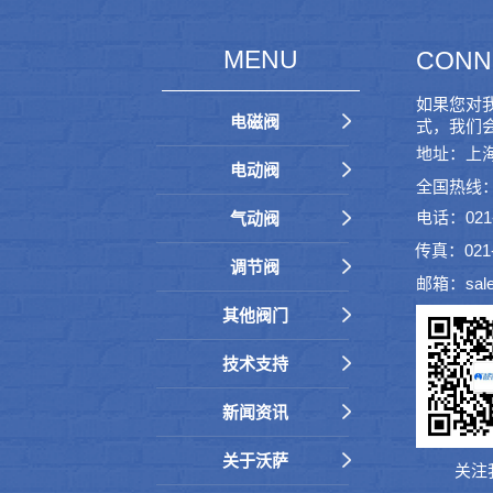
MENU
CONN
如果您对
电磁阀
式，我们
地址：上海
电动阀
全国热线：40
电话：021-6
气动阀
传真：021-
调节阀
邮箱：sale
其他阀门
技术支持
新闻资讯
关于沃萨
关注