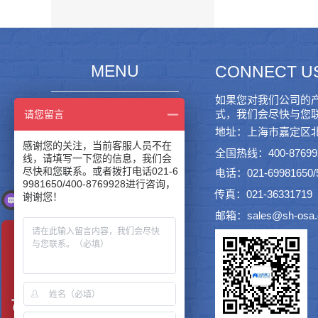
MENU
CONNECT U
如果您对我们公司的
电磁阀
式，我们会尽快与您
请您留言
地址：上海市嘉定区北
电动阀
感谢您的关注，当前客服人员不在
全国热线：400-87699
线，请填写一下您的信息，我们会
尽快和您联系。或者拨打电话021-6
电话：021-69981650/5
气动阀
9981650/400-8769928进行咨询，
传真：021-36331719
谢谢您！
请问可以报价吗？
调节阀
邮箱：sales@sh-osa
其他阀门
技术支持
新闻资讯