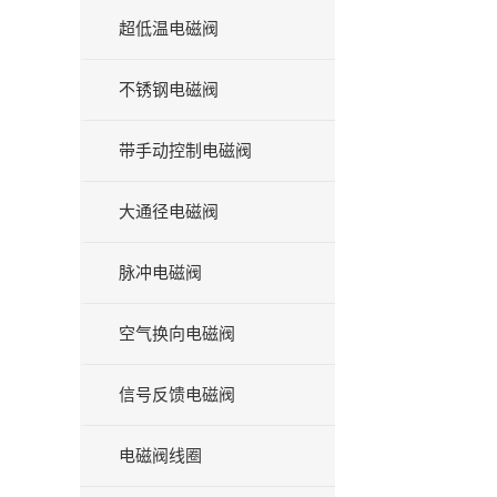
超低温电磁阀
不锈钢电磁阀
带手动控制电磁阀
大通径电磁阀
脉冲电磁阀
空气换向电磁阀
信号反馈电磁阀
电磁阀线圈