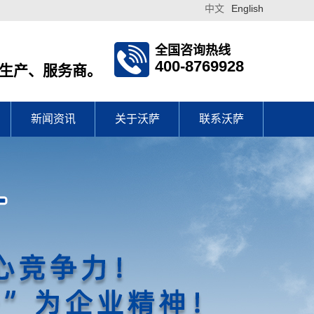
中文
English
全国咨询热线
400-8769928
、生产、服务商。
新闻资讯
关于沃萨
联系沃萨