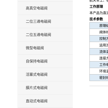
航天军工、
工作原理
高真空电磁阀
本产品为直
技术参数
二位三通电磁阀
原理
阀体
二位五通电磁阀
控制
运用
微型电磁阀
流体
连接
自保持电磁阀
工作
环境
活塞式电磁阀
密封
膜片式电磁阀
直动式电磁阀