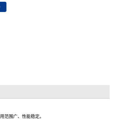
用范围广、性能稳定。