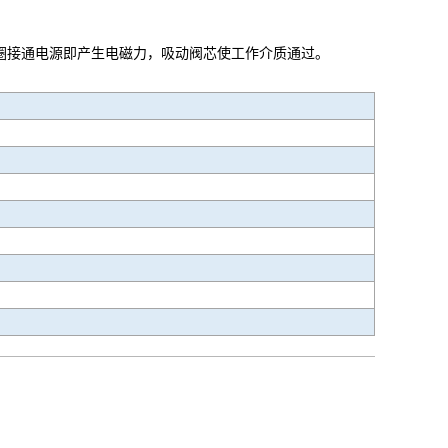
圈接通电源即产生电磁力，吸动阀芯使工作介质通过。