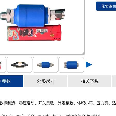
本参数
外形尺寸
相关下载
欧标制造、零压启动、开关灵敏、外观精致、体积小巧、压力高、适