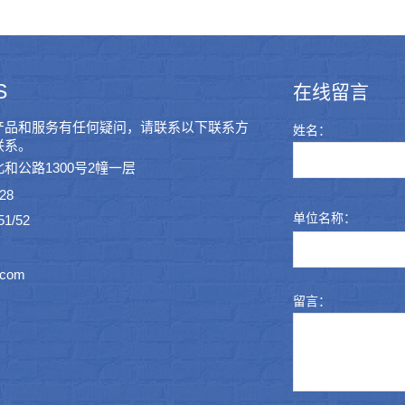
S
在线留言
产品和服务有任何疑问，请联系以下联系方
姓名：
联系。
和公路1300号2幢一层
28
单位名称：
1/52
.com
留言：