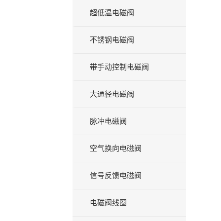
超低温电磁阀
不锈钢电磁阀
带手动控制电磁阀
大通径电磁阀
脉冲电磁阀
空气换向电磁阀
信号反馈电磁阀
电磁阀线圈