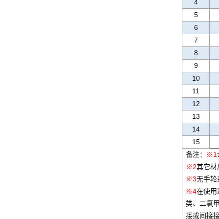
4
5
6
7
8
9
10
11
12
13
14
15
备注：
※1
※2
其它材
※3
无手轮
※4
在使用
类、二氯
接或间接