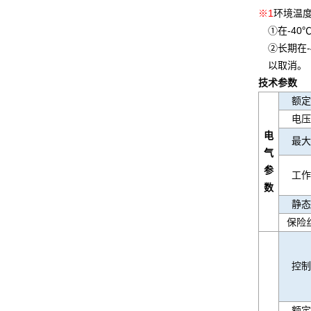
※1
环境温度
①在-4
②长期在
以取消。
技术参数
额定
电压
电
最大
气
参
工作
数
静态
保险
控制
额定