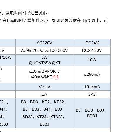
越高，通电时间可以适当减小。
如在电动阀四周增加伴热带，如果环境温度在-15℃以上，可
AC220V
DC24V
0V
AC95-265V/DC100-300V
DC22-30V
T/10W
5W
10W
@NOKT/8W@KT
/
≤10mA@NOKT/
≤250mA
≤40mA@KT
※1
H
10±5mA
＜5mA
1A
2A2
T2H，
B3，BD3，KT2，KT32，
B44，
B5，B33，B44，B3J，
B3，BD3，B3J，
BD3J
2J，
BD3J，KT2J，KT32J，
33J
B33J
m