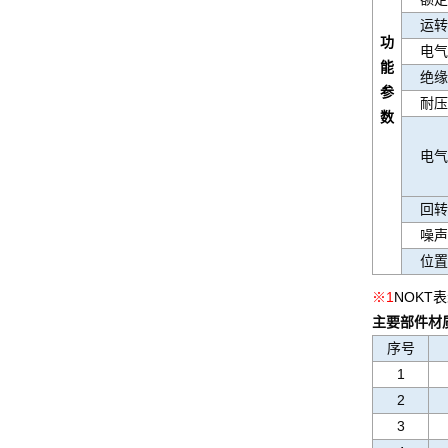
运转
功
电气
能
绝缘
参
耐压
数
电气
回转
噪声
位置
※1
NOKT
主要部件
序号
1
2
3