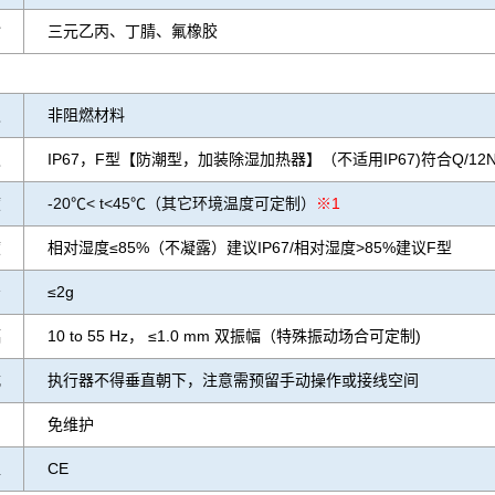
封
三元乙丙、丁腈、氟橡胶
级
非阻燃材料
级
IP67，F型【防潮型，加装除湿加热器】（不适用IP67)符合Q/12NK4
度
-20℃< t<45℃（其它环境温度可定制）
※1
度
相对湿度≤85%（不凝露）建议IP67/相对湿度>85%建议F型
击
≤2g
幅
10 to 55 Hz， ≤1.0 mm 双振幅（特殊振动场合可定制)
式
执行器不得垂直朝下，注意需预留手动操作或接线空间
免维护
型
CE