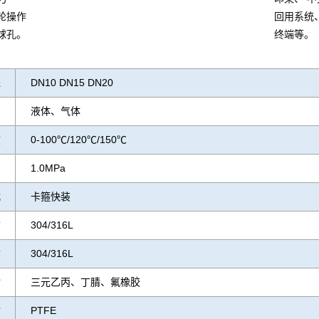
轮操作
回用系统
球孔。
终端等。
径
DN10 DN15 DN20
液体、气体
度
0-100℃/120℃/150℃
力
1.0MPa
式
卡箍快装
质
304/316L
质
304/316L
封
三元乙丙、丁腈、氟橡胶
封
PTFE