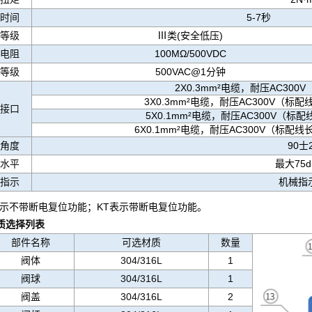
时间
5-7秒
等级
Ⅲ类(安全低压)
电阻
100MΩ/500VDC
等级
500VAC@1分钟
2X0.3mm²电缆，耐压AC300V
3X0.3mm²电缆，耐压AC300V（标配线
接口
5X0.1mm²电缆，耐压AC300V（标配线
6X0.1mm²电缆，耐压AC300V（标配线长8
角度
90士2
水平
最大75dB
指示
机械指
表示不带断电复位功能；KT表示带断电复位功能。
材质选择列表
主要部件
部件名称
可选材质
数量
阀体
304/316L
1
阀球
304/316L
1
阀盖
304/316L
2