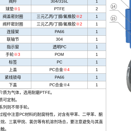
阀杆
304/316L
1
球垫
※1
PTFE
2
阀盖密封圈
三元乙丙/丁腈/氟橡胶
※2
1
阀杆密封圈
三元乙丙/丁腈/氟橡胶
※2
1
连接架
PA66
1
联轴节
304
1
指示窗
透明PC
1
手轮
※3
POM
1
标签
PC
1
上盖
PC合金
※4
1
紧线锁母
PA66
1
下盖
PC合金※4
1
介质为气体，选用耐磨PTFE。
质可定制。
系列则不带手轮。
过程中注意PC材料的耐腐特性，对含有甲苯、二甲苯、酮
甲烷、三氯甲烷、氯仿等有机溶剂场合，要注意避免与其直
接触。