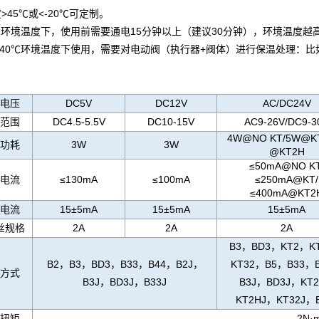
>45℃或<-20℃可定制。
0℃环境温度下，使用前需要通电15分钟以上（建议30分钟），环境温度
-40℃环境温度下使用，需要对电动阀（执行器+阀体）进行保温处理：比
电压
DC5V
DC12V
AC/DC24V
范围
DC4.5-5.5V
DC10-15V
AC9-26V/
DC9-3
4W@NO KT/5W@K
功耗
3W
3W
@KT2H
≤50mA@NO KT
电流
≤130mA
≤100mA
≤250mA@KT/
≤400mA@KT2
电流
15±5mA
15±5mA
15±5mA
丝规格
2A
2A
2A
B3，BD3，KT2，K
B2，B3，BD3，B33，B44，B2J，
KT32，B5，B33，
方式
B3J，BD3J，B33J
B3J，BD3J，KT
KT2HJ，KT32J，B
扭矩
2N·