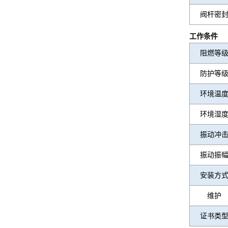
阀杆密
工作条件
阻燃等
防护等
环境温
环境湿
振动冲
振动振
安装方
维护
证书类